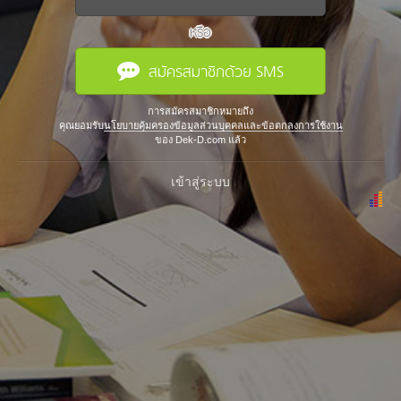
หรือ
สมัครสมาชิกด้วย SMS
การสมัครสมาชิกหมายถึง
คุณยอมรับ
นโยบายคุ้มครองข้อมูลส่วนบุคคลและข้อตกลงการใช้งาน
ของ Dek-D.com แล้ว
เข้าสู่ระบบ