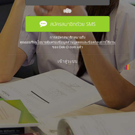
หรือ
สมัครสมาชิกด้วย SMS
การสมัครสมาชิกหมายถึง
คุณยอมรับ
นโยบายคุ้มครองข้อมูลส่วนบุคคลและข้อตกลงการใช้งาน
ของ Dek-D.com แล้ว
เข้าสู่ระบบ