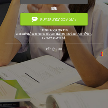
หรือ
สมัครสมาชิกด้วย SMS
การสมัครสมาชิกหมายถึง
คุณยอมรับ
นโยบายคุ้มครองข้อมูลส่วนบุคคลและข้อตกลงการใช้งาน
ของ Dek-D.com แล้ว
เข้าสู่ระบบ