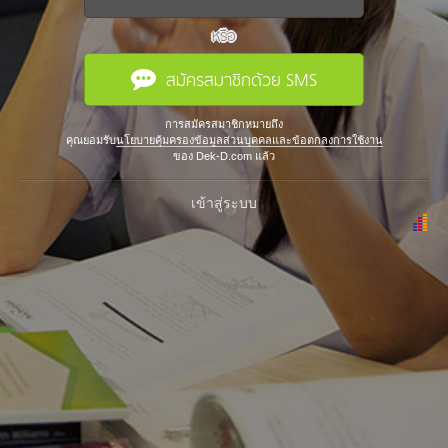
หรือ
สมัครสมาชิกด้วย SMS
การสมัครสมาชิกหมายถึง
คุณยอมรับ
นโยบายคุ้มครองข้อมูลส่วนบุคคลและข้อตกลงการใช้งาน
ของ Dek-D.com แล้ว
เข้าสู่ระบบ