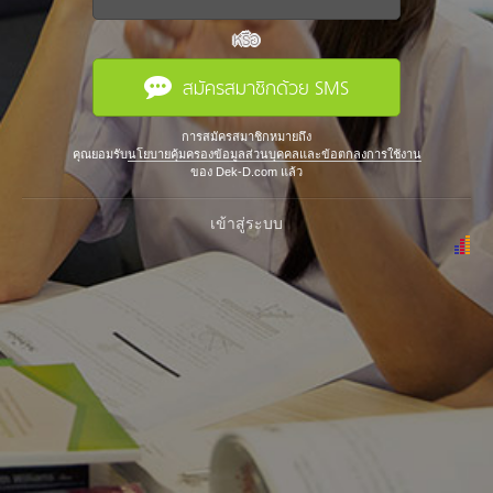
หรือ
สมัครสมาชิกด้วย SMS
การสมัครสมาชิกหมายถึง
คุณยอมรับ
นโยบายคุ้มครองข้อมูลส่วนบุคคลและข้อตกลงการใช้งาน
ของ Dek-D.com แล้ว
เข้าสู่ระบบ