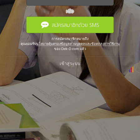
หรือ
สมัครสมาชิกด้วย SMS
การสมัครสมาชิกหมายถึง
คุณยอมรับ
นโยบายคุ้มครองข้อมูลส่วนบุคคลและข้อตกลงการใช้งาน
ของ Dek-D.com แล้ว
เข้าสู่ระบบ