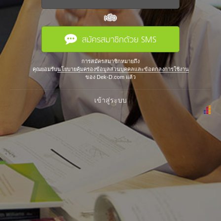
หรือ
สมัครสมาชิกด้วย SMS
การสมัครสมาชิกหมายถึง
คุณยอมรับ
นโยบายคุ้มครองข้อมูลส่วนบุคคลและข้อตกลงการใช้งาน
ของ Dek-D.com แล้ว
เข้าสู่ระบบ