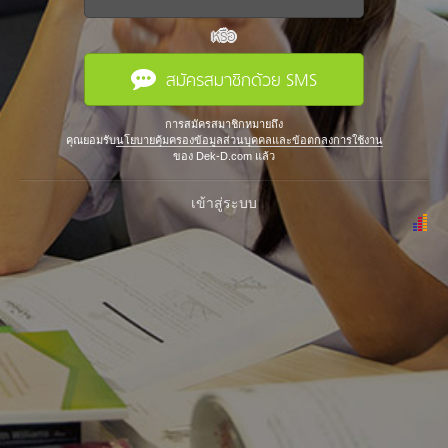
หรือ
สมัครสมาชิกด้วย SMS
การสมัครสมาชิกหมายถึง
คุณยอมรับ
นโยบายคุ้มครองข้อมูลส่วนบุคคลและข้อตกลงการใช้งาน
ของ Dek-D.com แล้ว
เข้าสู่ระบบ