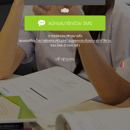
หรือ
สมัครสมาชิกด้วย SMS
การสมัครสมาชิกหมายถึง
คุณยอมรับ
นโยบายคุ้มครองข้อมูลส่วนบุคคลและข้อตกลงการใช้งาน
ของ Dek-D.com แล้ว
เข้าสู่ระบบ