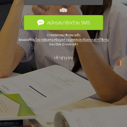
หรือ
สมัครสมาชิกด้วย SMS
การสมัครสมาชิกหมายถึง
คุณยอมรับ
นโยบายคุ้มครองข้อมูลส่วนบุคคลและข้อตกลงการใช้งาน
ของ Dek-D.com แล้ว
เข้าสู่ระบบ