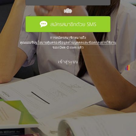
หรือ
สมัครสมาชิกด้วย SMS
การสมัครสมาชิกหมายถึง
คุณยอมรับ
นโยบายคุ้มครองข้อมูลส่วนบุคคลและข้อตกลงการใช้งาน
ของ Dek-D.com แล้ว
เข้าสู่ระบบ