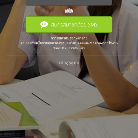
หรือ
สมัครสมาชิกด้วย SMS
การสมัครสมาชิกหมายถึง
คุณยอมรับ
นโยบายคุ้มครองข้อมูลส่วนบุคคลและข้อตกลงการใช้งาน
ของ Dek-D.com แล้ว
เข้าสู่ระบบ