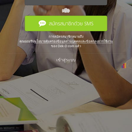
หรือ
สมัครสมาชิกด้วย SMS
การสมัครสมาชิกหมายถึง
คุณยอมรับ
นโยบายคุ้มครองข้อมูลส่วนบุคคลและข้อตกลงการใช้งาน
ของ Dek-D.com แล้ว
เข้าสู่ระบบ