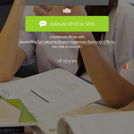
หรือ
สมัครสมาชิกด้วย SMS
การสมัครสมาชิกหมายถึง
คุณยอมรับ
นโยบายคุ้มครองข้อมูลส่วนบุคคลและข้อตกลงการใช้งาน
ของ Dek-D.com แล้ว
เข้าสู่ระบบ