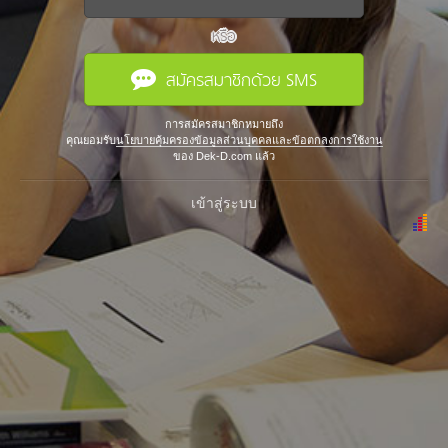
หรือ
สมัครสมาชิกด้วย SMS
การสมัครสมาชิกหมายถึง
คุณยอมรับ
นโยบายคุ้มครองข้อมูลส่วนบุคคลและข้อตกลงการใช้งาน
ของ Dek-D.com แล้ว
เข้าสู่ระบบ