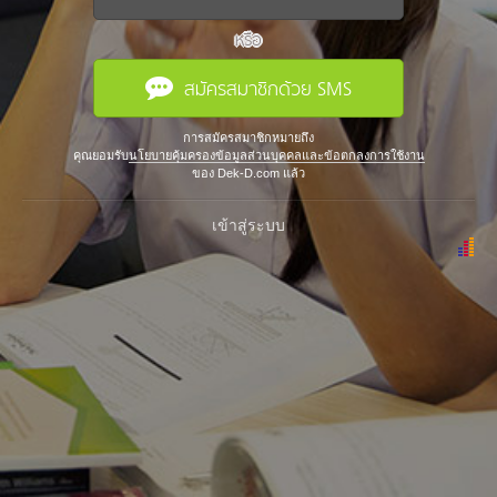
หรือ
สมัครสมาชิกด้วย SMS
การสมัครสมาชิกหมายถึง
คุณยอมรับ
นโยบายคุ้มครองข้อมูลส่วนบุคคลและข้อตกลงการใช้งาน
ของ Dek-D.com แล้ว
เข้าสู่ระบบ