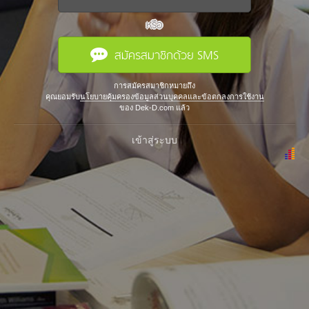
หรือ
สมัครสมาชิกด้วย SMS
การสมัครสมาชิกหมายถึง
คุณยอมรับ
นโยบายคุ้มครองข้อมูลส่วนบุคคลและข้อตกลงการใช้งาน
ของ Dek-D.com แล้ว
เข้าสู่ระบบ