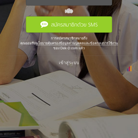
หรือ
สมัครสมาชิกด้วย SMS
การสมัครสมาชิกหมายถึง
คุณยอมรับ
นโยบายคุ้มครองข้อมูลส่วนบุคคลและข้อตกลงการใช้งาน
ของ Dek-D.com แล้ว
เข้าสู่ระบบ