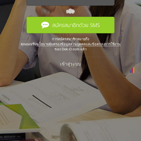
หรือ
สมัครสมาชิกด้วย SMS
การสมัครสมาชิกหมายถึง
คุณยอมรับ
นโยบายคุ้มครองข้อมูลส่วนบุคคลและข้อตกลงการใช้งาน
ของ Dek-D.com แล้ว
เข้าสู่ระบบ