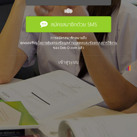
หรือ
สมัครสมาชิกด้วย SMS
การสมัครสมาชิกหมายถึง
คุณยอมรับ
นโยบายคุ้มครองข้อมูลส่วนบุคคลและข้อตกลงการใช้งาน
ของ Dek-D.com แล้ว
เข้าสู่ระบบ