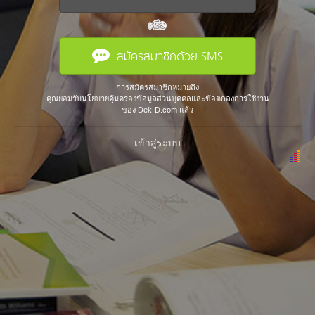
หรือ
สมัครสมาชิกด้วย SMS
การสมัครสมาชิกหมายถึง
คุณยอมรับ
นโยบายคุ้มครองข้อมูลส่วนบุคคลและข้อตกลงการใช้งาน
ของ Dek-D.com แล้ว
เข้าสู่ระบบ