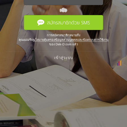
หรือ
สมัครสมาชิกด้วย SMS
การสมัครสมาชิกหมายถึง
คุณยอมรับ
นโยบายคุ้มครองข้อมูลส่วนบุคคลและข้อตกลงการใช้งาน
ของ Dek-D.com แล้ว
เข้าสู่ระบบ