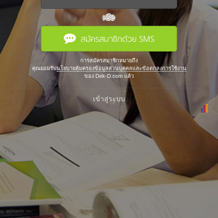
หรือ
สมัครสมาชิกด้วย SMS
การสมัครสมาชิกหมายถึง
คุณยอมรับ
นโยบายคุ้มครองข้อมูลส่วนบุคคลและข้อตกลงการใช้งาน
ของ Dek-D.com แล้ว
เข้าสู่ระบบ