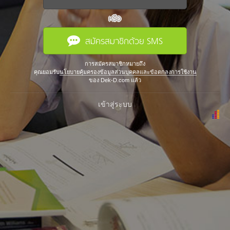
หรือ
สมัครสมาชิกด้วย SMS
การสมัครสมาชิกหมายถึง
คุณยอมรับ
นโยบายคุ้มครองข้อมูลส่วนบุคคลและข้อตกลงการใช้งาน
ของ Dek-D.com แล้ว
เข้าสู่ระบบ