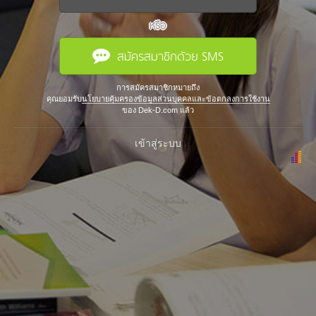
หรือ
สมัครสมาชิกด้วย SMS
การสมัครสมาชิกหมายถึง
คุณยอมรับ
นโยบายคุ้มครองข้อมูลส่วนบุคคลและข้อตกลงการใช้งาน
ของ Dek-D.com แล้ว
เข้าสู่ระบบ