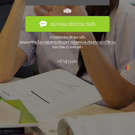
หรือ
สมัครสมาชิกด้วย SMS
การสมัครสมาชิกหมายถึง
คุณยอมรับ
นโยบายคุ้มครองข้อมูลส่วนบุคคลและข้อตกลงการใช้งาน
ของ Dek-D.com แล้ว
เข้าสู่ระบบ