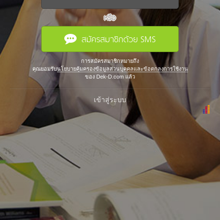
หรือ
สมัครสมาชิกด้วย SMS
การสมัครสมาชิกหมายถึง
คุณยอมรับ
นโยบายคุ้มครองข้อมูลส่วนบุคคลและข้อตกลงการใช้งาน
ของ Dek-D.com แล้ว
เข้าสู่ระบบ