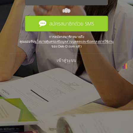
หรือ
สมัครสมาชิกด้วย SMS
การสมัครสมาชิกหมายถึง
คุณยอมรับ
นโยบายคุ้มครองข้อมูลส่วนบุคคลและข้อตกลงการใช้งาน
ของ Dek-D.com แล้ว
เข้าสู่ระบบ