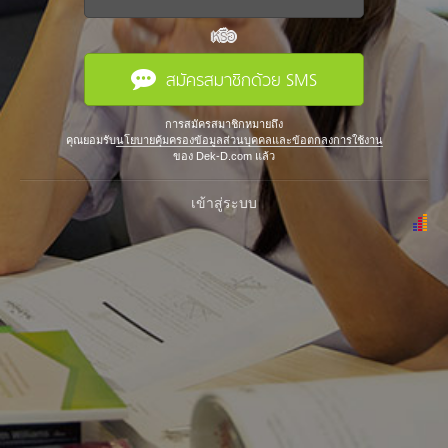
หรือ
สมัครสมาชิกด้วย SMS
การสมัครสมาชิกหมายถึง
คุณยอมรับ
นโยบายคุ้มครองข้อมูลส่วนบุคคลและข้อตกลงการใช้งาน
ของ Dek-D.com แล้ว
เข้าสู่ระบบ