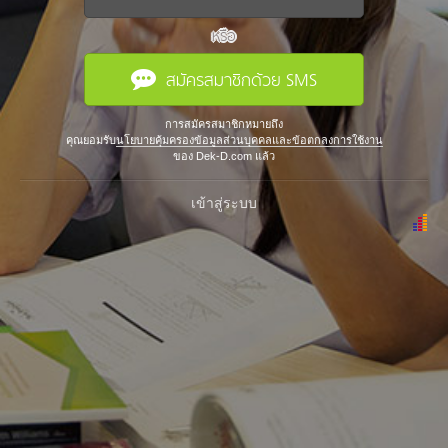
หรือ
สมัครสมาชิกด้วย SMS
การสมัครสมาชิกหมายถึง
คุณยอมรับ
นโยบายคุ้มครองข้อมูลส่วนบุคคลและข้อตกลงการใช้งาน
ของ Dek-D.com แล้ว
เข้าสู่ระบบ