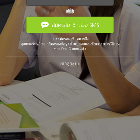
หรือ
สมัครสมาชิกด้วย SMS
การสมัครสมาชิกหมายถึง
คุณยอมรับ
นโยบายคุ้มครองข้อมูลส่วนบุคคลและข้อตกลงการใช้งาน
ของ Dek-D.com แล้ว
เข้าสู่ระบบ