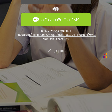
หรือ
สมัครสมาชิกด้วย SMS
การสมัครสมาชิกหมายถึง
คุณยอมรับ
นโยบายคุ้มครองข้อมูลส่วนบุคคลและข้อตกลงการใช้งาน
ของ Dek-D.com แล้ว
เข้าสู่ระบบ