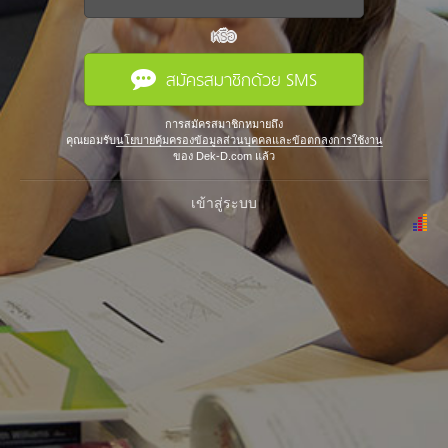
หรือ
สมัครสมาชิกด้วย SMS
การสมัครสมาชิกหมายถึง
คุณยอมรับ
นโยบายคุ้มครองข้อมูลส่วนบุคคลและข้อตกลงการใช้งาน
ของ Dek-D.com แล้ว
เข้าสู่ระบบ