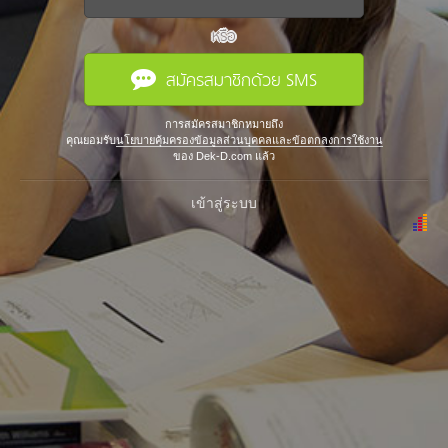
หรือ
สมัครสมาชิกด้วย SMS
การสมัครสมาชิกหมายถึง
คุณยอมรับ
นโยบายคุ้มครองข้อมูลส่วนบุคคลและข้อตกลงการใช้งาน
ของ Dek-D.com แล้ว
เข้าสู่ระบบ