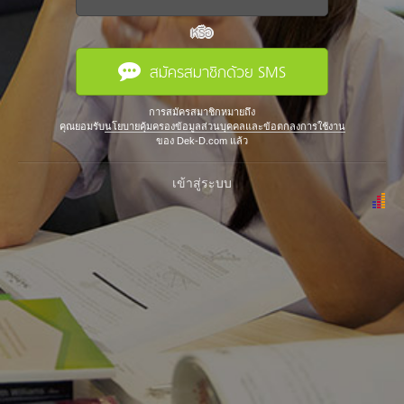
หรือ
สมัครสมาชิกด้วย SMS
การสมัครสมาชิกหมายถึง
คุณยอมรับ
นโยบายคุ้มครองข้อมูลส่วนบุคคลและข้อตกลงการใช้งาน
ของ Dek-D.com แล้ว
เข้าสู่ระบบ