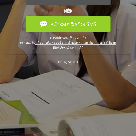
หรือ
สมัครสมาชิกด้วย SMS
การสมัครสมาชิกหมายถึง
คุณยอมรับ
นโยบายคุ้มครองข้อมูลส่วนบุคคลและข้อตกลงการใช้งาน
ของ Dek-D.com แล้ว
เข้าสู่ระบบ