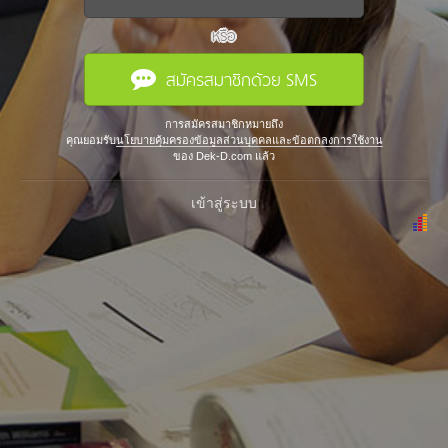
หรือ
สมัครสมาชิกด้วย SMS
การสมัครสมาชิกหมายถึง
คุณยอมรับ
นโยบายคุ้มครองข้อมูลส่วนบุคคลและข้อตกลงการใช้งาน
ของ Dek-D.com แล้ว
เข้าสู่ระบบ