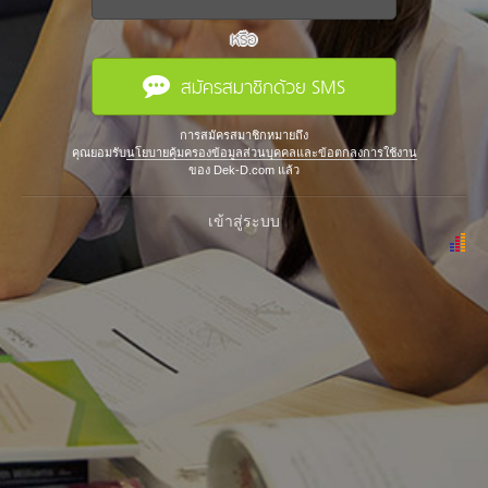
หรือ
สมัครสมาชิกด้วย SMS
การสมัครสมาชิกหมายถึง
คุณยอมรับ
นโยบายคุ้มครองข้อมูลส่วนบุคคลและข้อตกลงการใช้งาน
ของ Dek-D.com แล้ว
เข้าสู่ระบบ