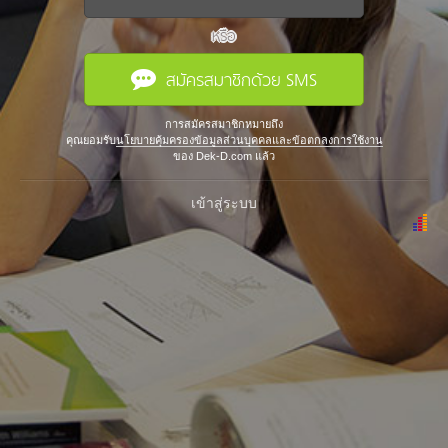
หรือ
สมัครสมาชิกด้วย SMS
การสมัครสมาชิกหมายถึง
คุณยอมรับ
นโยบายคุ้มครองข้อมูลส่วนบุคคลและข้อตกลงการใช้งาน
ของ Dek-D.com แล้ว
เข้าสู่ระบบ