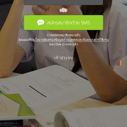
หรือ
สมัครสมาชิกด้วย SMS
การสมัครสมาชิกหมายถึง
คุณยอมรับ
นโยบายคุ้มครองข้อมูลส่วนบุคคลและข้อตกลงการใช้งาน
ของ Dek-D.com แล้ว
เข้าสู่ระบบ