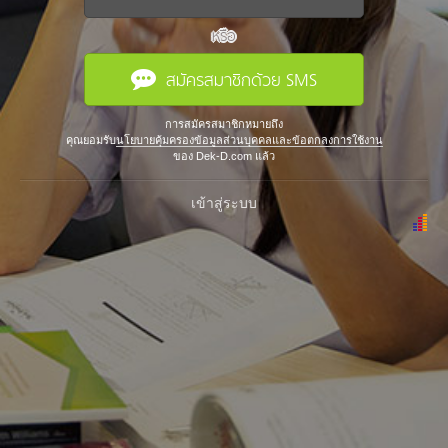
หรือ
สมัครสมาชิกด้วย SMS
การสมัครสมาชิกหมายถึง
คุณยอมรับ
นโยบายคุ้มครองข้อมูลส่วนบุคคลและข้อตกลงการใช้งาน
ของ Dek-D.com แล้ว
เข้าสู่ระบบ