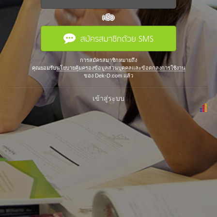
หรือ
สมัครสมาชิกด้วย SMS
การสมัครสมาชิกหมายถึง
คุณยอมรับ
นโยบายคุ้มครองข้อมูลส่วนบุคคลและข้อตกลงการใช้งาน
ของ Dek-D.com แล้ว
เข้าสู่ระบบ