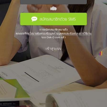
หรือ
สมัครสมาชิกด้วย SMS
การสมัครสมาชิกหมายถึง
คุณยอมรับ
นโยบายคุ้มครองข้อมูลส่วนบุคคลและข้อตกลงการใช้งาน
ของ Dek-D.com แล้ว
เข้าสู่ระบบ