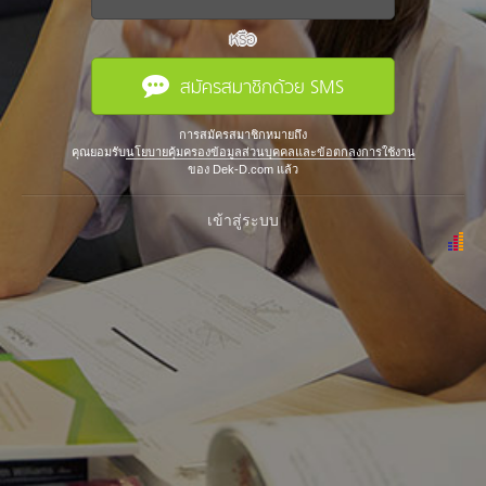
หรือ
สมัครสมาชิกด้วย SMS
การสมัครสมาชิกหมายถึง
คุณยอมรับ
นโยบายคุ้มครองข้อมูลส่วนบุคคลและข้อตกลงการใช้งาน
ของ Dek-D.com แล้ว
เข้าสู่ระบบ