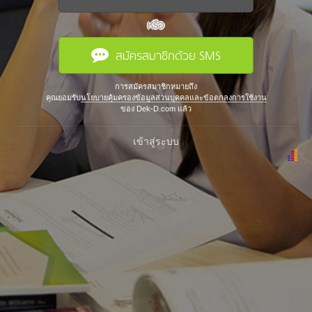
หรือ
สมัครสมาชิกด้วย SMS
การสมัครสมาชิกหมายถึง
คุณยอมรับ
นโยบายคุ้มครองข้อมูลส่วนบุคคลและข้อตกลงการใช้งาน
ของ Dek-D.com แล้ว
เข้าสู่ระบบ