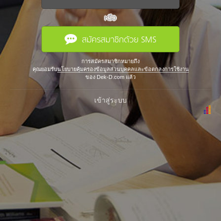
หรือ
สมัครสมาชิกด้วย SMS
การสมัครสมาชิกหมายถึง
คุณยอมรับ
นโยบายคุ้มครองข้อมูลส่วนบุคคลและข้อตกลงการใช้งาน
ของ Dek-D.com แล้ว
เข้าสู่ระบบ