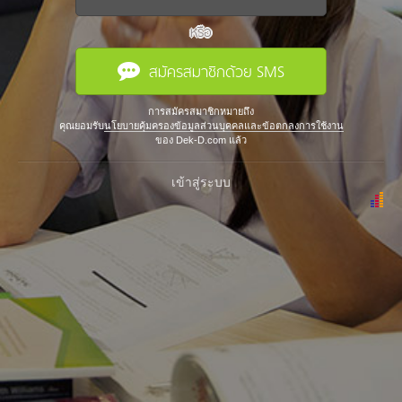
หรือ
สมัครสมาชิกด้วย SMS
การสมัครสมาชิกหมายถึง
คุณยอมรับ
นโยบายคุ้มครองข้อมูลส่วนบุคคลและข้อตกลงการใช้งาน
ของ Dek-D.com แล้ว
เข้าสู่ระบบ