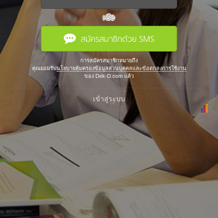
หรือ
สมัครสมาชิกด้วย SMS
การสมัครสมาชิกหมายถึง
คุณยอมรับ
นโยบายคุ้มครองข้อมูลส่วนบุคคลและข้อตกลงการใช้งาน
ของ Dek-D.com แล้ว
เข้าสู่ระบบ