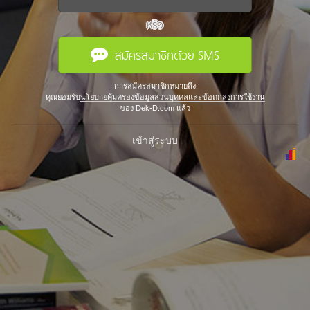
หรือ
สมัครสมาชิกด้วย SMS
การสมัครสมาชิกหมายถึง
คุณยอมรับ
นโยบายคุ้มครองข้อมูลส่วนบุคคลและข้อตกลงการใช้งาน
ของ Dek-D.com แล้ว
เข้าสู่ระบบ