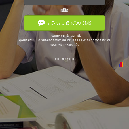
หรือ
สมัครสมาชิกด้วย SMS
การสมัครสมาชิกหมายถึง
คุณยอมรับ
นโยบายคุ้มครองข้อมูลส่วนบุคคลและข้อตกลงการใช้งาน
ของ Dek-D.com แล้ว
เข้าสู่ระบบ